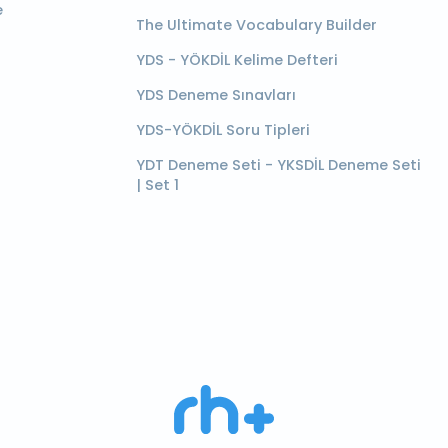
e
The Ultimate Vocabulary Builder
YDS - YÖKDİL Kelime Defteri
YDS Deneme Sınavları
YDS-YÖKDİL Soru Tipleri
YDT Deneme Seti - YKSDİL Deneme Seti
| Set 1