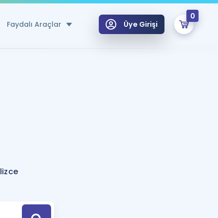
0
Faydalı Araçlar
Üye Girişi
klar
n Ücretsiz Kaynaklar
 için Özel Sözlük
Sepetin Şu An Boş.
ma
uan Hesaplama Aracı
i Hoca ile seni sınava hazırlayacak onlarca eğitim seni bekliyor!
Şifremi Hatırlamıyorum
GİRİŞ YAP
lizce
azırlananlar için Öneriler
kvimi
ÜYE DEĞİLİM
arı Tek Takvimde