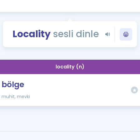
Kampanyalar
Eğitim ve Kitaplar
Blog
Locality
sesli dinle
YDS - YÖKDİL Tüm S
İngilizce Gram
İngilizce Gramer
locality (n)
bölge
muhit, mevki