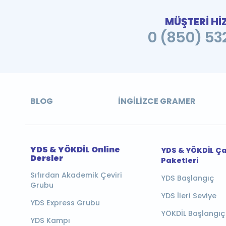
MÜŞTERİ Hİ
0 (850) 532
BLOG
İNGILIZCE GRAMER
YDS & YÖKDİL Online
YDS & YÖKDİL Ç
Dersler
Paketleri
Sıfırdan Akademik Çeviri
YDS Başlangıç
Grubu
YDS İleri Seviye
YDS Express Grubu
YÖKDİL Başlangıç
YDS Kampı