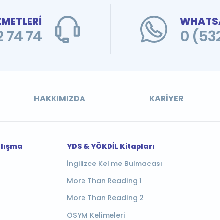
ZMETLERİ
WHATSA
 74 74
0 (53
HAKKIMIZDA
KARIYER
alışma
YDS & YÖKDİL Kitapları
İngilizce Kelime Bulmacası
More Than Reading 1
More Than Reading 2
ÖSYM Kelimeleri