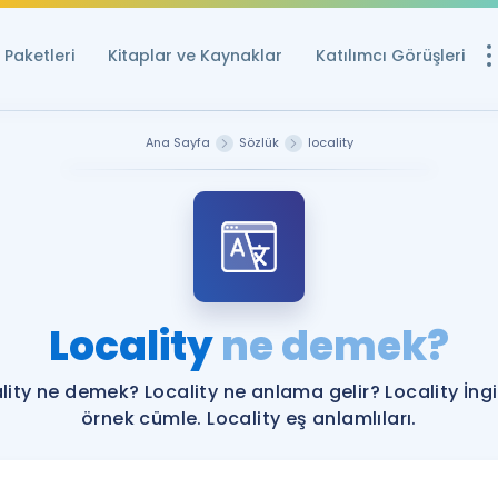
Paketleri
Kitaplar ve Kaynaklar
Katılımcı Görüşleri
Ücretsiz Kayna
Ana Sayfa
Sözlük
locality
YDS ve YÖKDİL içi
Sözlük
İngilizce Sınavları
Puan Hesapla
Locality
ne demek?
YDS ve YÖKDİL P
Remz
Rehberlik Aracı
lity ne demek? Locality ne anlama gelir? Locality İngi
YDS ve YÖKDİL'e H
örnek cümle. Locality eş anlamlıları.
ÖSYM Sınav Ta
Tüm ÖSYM Sınavl