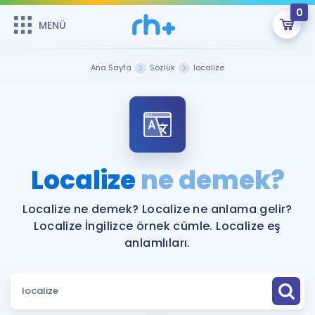
0
MENÜ
MENÜ
Üye Girişi
Ana Sayfa
Sözlük
localize
Online Dersler
Sepetin Şu An Boş.
Çalışma Paketleri
Remzi Hoca ile seni sınava hazırlayacak onlarca eğitim seni
bekliyor!
Kitaplar ve Kaynaklar
GİRİŞ YAP
Localize
ne demek?
Katılımcı Görüşleri
Şifremi Hatırlamıyorum
Localize ne demek? Localize ne anlama gelir?
Localize İngilizce örnek cümle. Localize eş
ÜYE DEĞİLİM
Faydalı Araçlar
anlamlıları.
Ücretsiz Kaynaklar
Blog
İngilizce Gramer
Hakkımızda
Kariyer
Sözlük
Soru & Cevap
İletişim