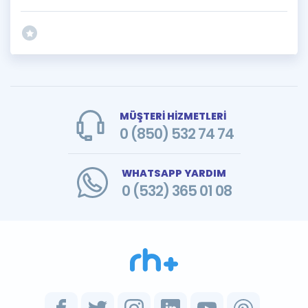
MÜŞTERİ HİZMETLERİ
0 (850) 532 74 74
WHATSAPP YARDIM
0 (532) 365 01 08