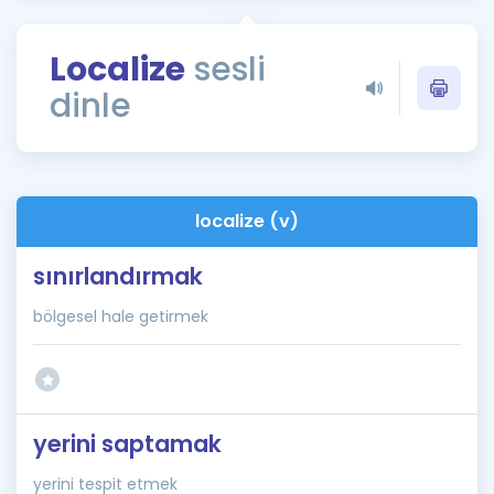
Puan Hesaplama
Localize
sesli
Rehberlik Aracı
dinle
ÖSYM Sınav Takvimi
Kampanyalar
Blog
localize (v)
İngilizce Gramer
sınırlandırmak
bölgesel hale getirmek
yerini saptamak
yerini tespit etmek