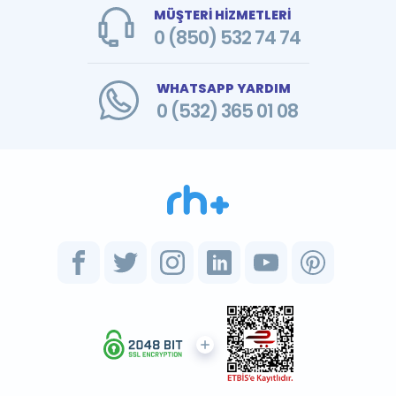
MÜŞTERİ HİZMETLERİ
0 (850) 532 74 74
WHATSAPP YARDIM
0 (532) 365 01 08