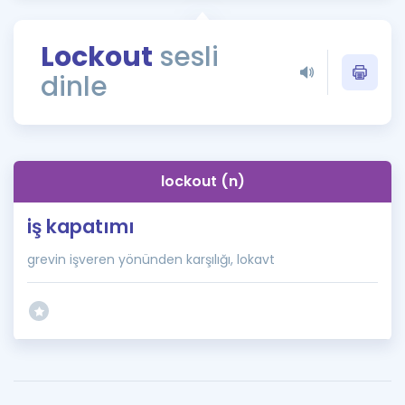
Puan Hesaplama
Lockout
sesli
Rehberlik Aracı
dinle
ÖSYM Sınav Takvimi
Kampanyalar
Blog
lockout (n)
İngilizce Gramer
iş kapatımı
grevin işveren yönünden karşılığı, lokavt