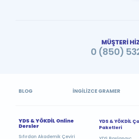
MÜŞTERİ Hİ
0 (850) 532
BLOG
İNGILIZCE GRAMER
YDS & YÖKDİL Online
YDS & YÖKDİL Ç
Dersler
Paketleri
Sıfırdan Akademik Çeviri
YDS Başlangıç