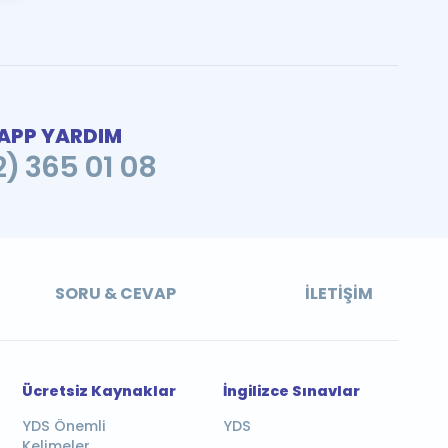
PP YARDIM
2) 365 01 08
SORU & CEVAP
İLETIŞIM
Ücretsiz Kaynaklar
İngilizce Sınavlar
YDS Önemli
YDS
Kelimeler