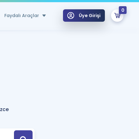
0
Faydalı Araçlar
Üye Girişi
klar
n Ücretsiz Kaynaklar
 için Özel Sözlük
Sepetin Şu An Boş.
ma
uan Hesaplama Aracı
i Hoca ile seni sınava hazırlayacak onlarca eğitim seni bekliyor!
Şifremi Hatırlamıyorum
GİRİŞ YAP
izce
azırlananlar için Öneriler
kvimi
ÜYE DEĞİLİM
arı Tek Takvimde