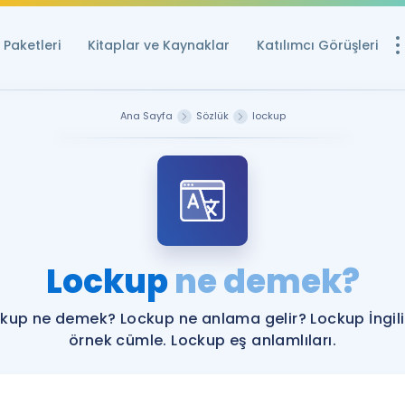
Paketleri
Kitaplar ve Kaynaklar
Katılımcı Görüşleri
Ücretsiz Kayna
Ana Sayfa
Sözlük
lockup
YDS ve YÖKDİL içi
Sözlük
İngilizce Sınavları
Puan Hesapla
Lockup
ne demek?
YDS ve YÖKDİL P
Remz
Rehberlik Aracı
kup ne demek? Lockup ne anlama gelir? Lockup İngil
YDS ve YÖKDİL'e H
örnek cümle. Lockup eş anlamlıları.
ÖSYM Sınav Ta
Tüm ÖSYM Sınavl