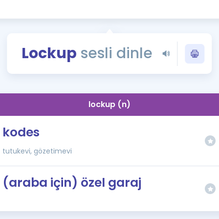
Kampanyalar
Eğitim ve Kitaplar
Blog
Lockup
sesli dinle
YDS - YÖKDİL Tüm S
İngilizce Gram
İngilizce Gramer
lockup (n)
kodes
tutukevi, gözetimevi
(araba için) özel garaj