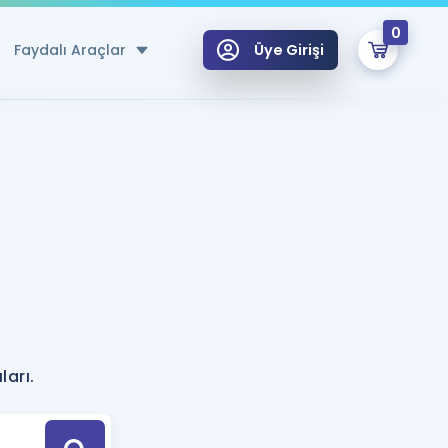
0
Faydalı Araçlar
Üye Girişi
klar
n Ücretsiz Kaynaklar
 için Özel Sözlük
Sepetin Şu An Boş.
ma
uan Hesaplama Aracı
i Hoca ile seni sınava hazırlayacak onlarca eğitim seni bekliyor!
Şifremi Hatırlamıyorum
GİRİŞ YAP
?
azırlananlar için Öneriler
ları.
kvimi
ÜYE DEĞİLİM
arı Tek Takvimde