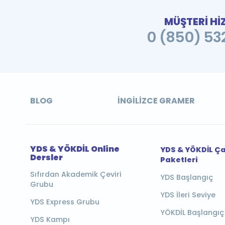
MÜŞTERİ Hİ
0 (850) 532
BLOG
İNGILIZCE GRAMER
YDS & YÖKDİL Online
YDS & YÖKDİL Ç
Dersler
Paketleri
Sıfırdan Akademik Çeviri
YDS Başlangıç
Grubu
YDS İleri Seviye
YDS Express Grubu
YÖKDİL Başlangıç
YDS Kampı