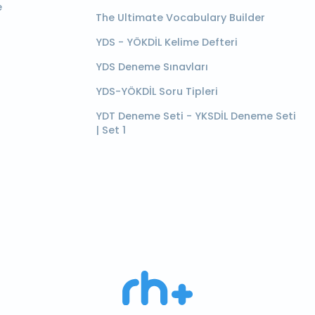
e
The Ultimate Vocabulary Builder
YDS - YÖKDİL Kelime Defteri
YDS Deneme Sınavları
YDS-YÖKDİL Soru Tipleri
YDT Deneme Seti - YKSDİL Deneme Seti
| Set 1