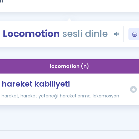
Kampanyalar
Eğitim ve Kitaplar
Blog
Locomotion
sesli dinle
YDS - YÖKDİL Tüm S
İngilizce Gram
İngilizce Gramer
locomotion (n)
hareket kabiliyeti
hareket, hareket yeteneği, hareketlenme, lokomosyon