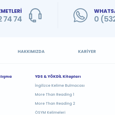
ZMETLERİ
WHATSA
 74 74
0 (53
HAKKIMIZDA
KARIYER
alışma
YDS & YÖKDİL Kitapları
İngilizce Kelime Bulmacası
More Than Reading 1
More Than Reading 2
ÖSYM Kelimeleri