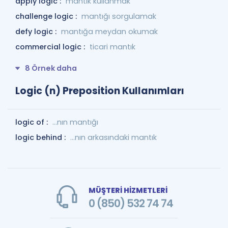
apply logic :
mantık kullanmak
challenge logic :
mantığı sorgulamak
defy logic :
mantığa meydan okumak
commercial logic :
ticari mantık
8 Örnek daha
Logic (n) Preposition Kullanımları
logic of :
...nın mantığı
logic behind :
...nın arkasındaki mantık
MÜŞTERİ HİZMETLERİ
0 (850) 532 74 74