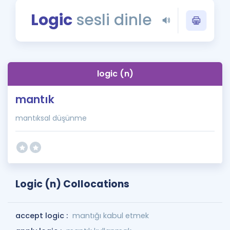
Puan Hesaplama
Logic
sesli dinle
Rehberlik Aracı
ÖSYM Sınav Takvimi
logic (n)
Kampanyalar
mantık
Blog
mantıksal düşünme
İngilizce Gramer
Logic (n) Collocations
accept logic :
mantığı kabul etmek