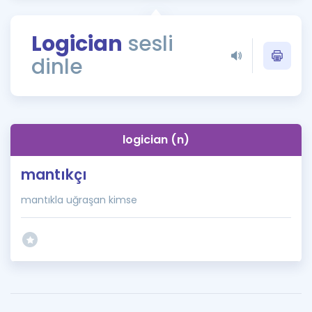
Puan Hesaplama
Logician
sesli
Rehberlik Aracı
dinle
ÖSYM Sınav Takvimi
Kampanyalar
Blog
logician (n)
İngilizce Gramer
mantıkçı
mantıkla uğraşan kimse