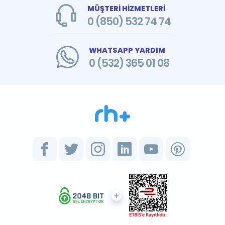
MÜŞTERİ HİZMETLERİ
0 (850) 532 74 74
WHATSAPP YARDIM
0 (532) 365 01 08