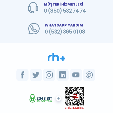
MÜŞTERİ HİZMETLERİ
0 (850) 532 74 74
WHATSAPP YARDIM
0 (532) 365 01 08