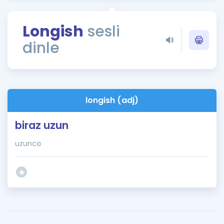
Puan Hesaplama
Longish
sesli
Rehberlik Aracı
dinle
ÖSYM Sınav Takvimi
Kampanyalar
Blog
longish (adj)
İngilizce Gramer
biraz uzun
uzunca