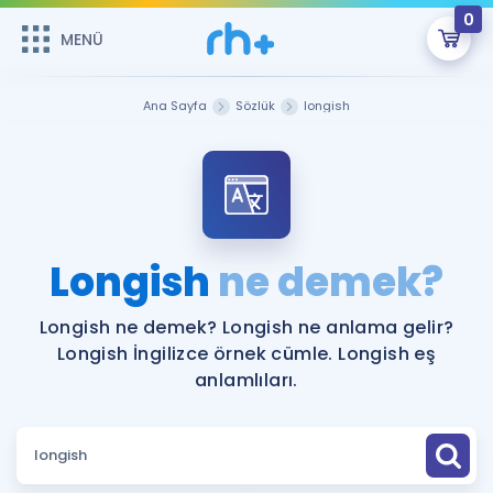
0
MENÜ
MENÜ
Üye Girişi
Ana Sayfa
Sözlük
longish
Online Dersler
Sepetin Şu An Boş.
Çalışma Paketleri
Remzi Hoca ile seni sınava hazırlayacak onlarca eğitim seni
bekliyor!
Kitaplar ve Kaynaklar
GİRİŞ YAP
Longish
ne demek?
Katılımcı Görüşleri
Şifremi Hatırlamıyorum
Longish ne demek? Longish ne anlama gelir?
Longish İngilizce örnek cümle. Longish eş
ÜYE DEĞİLİM
Faydalı Araçlar
anlamlıları.
Ücretsiz Kaynaklar
Blog
İngilizce Gramer
Hakkımızda
Kariyer
Sözlük
Soru & Cevap
İletişim