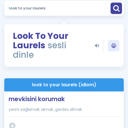
Puan Hesaplama
Rehberlik Aracı
ÖSYM Sınav Takvimi
Look To Your
Laurels
sesli
Kampanyalar
dinle
Blog
İngilizce Gramer
look to your laurels (idiom)
mevkisini korumak
yerini sağlamak almak, gardını almak