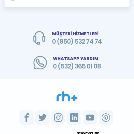
MÜŞTERİ HİZMETLERİ
0 (850) 532 74 74
WHATSAPP YARDIM
0 (532) 365 01 08