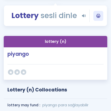
Puan Hesaplama
Lottery
sesli dinle
Rehberlik Aracı
ÖSYM Sınav Takvimi
Kampanyalar
lottery (n)
Blog
piyango
İngilizce Gramer
Lottery (n) Collocations
lottery may fund :
piyango para sağlayabilir