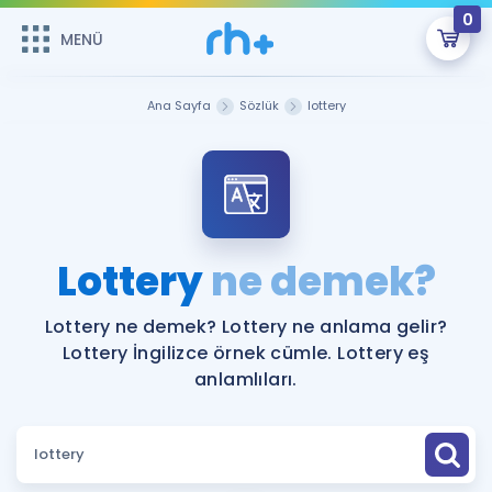
0
MENÜ
MENÜ
Üye Girişi
Ana Sayfa
Sözlük
lottery
Online Dersler
Sepetin Şu An Boş.
Çalışma Paketleri
Remzi Hoca ile seni sınava hazırlayacak onlarca eğitim seni
bekliyor!
Kitaplar ve Kaynaklar
GİRİŞ YAP
Lottery
ne demek?
Katılımcı Görüşleri
Şifremi Hatırlamıyorum
Lottery ne demek? Lottery ne anlama gelir?
Lottery İngilizce örnek cümle. Lottery eş
ÜYE DEĞİLİM
Faydalı Araçlar
anlamlıları.
Ücretsiz Kaynaklar
Blog
İngilizce Gramer
Hakkımızda
Kariyer
Sözlük
Soru & Cevap
İletişim