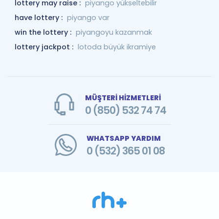
lottery may raise :
piyango yükseltebilir
have lottery :
piyango var
win the lottery :
piyangoyu kazanmak
lottery jackpot :
lotoda büyük ikramiye
MÜŞTERİ HİZMETLERİ
0 (850) 532 74 74
WHATSAPP YARDIM
0 (532) 365 01 08