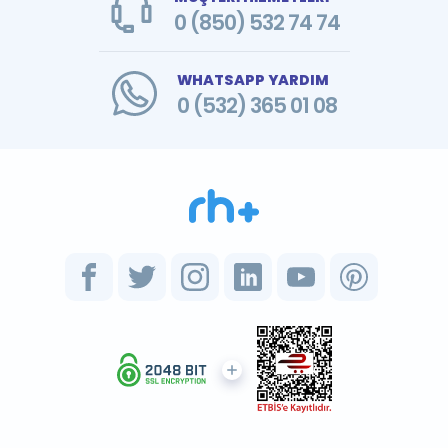
0 (850) 532 74 74
WHATSAPP YARDIM
0 (532) 365 01 08