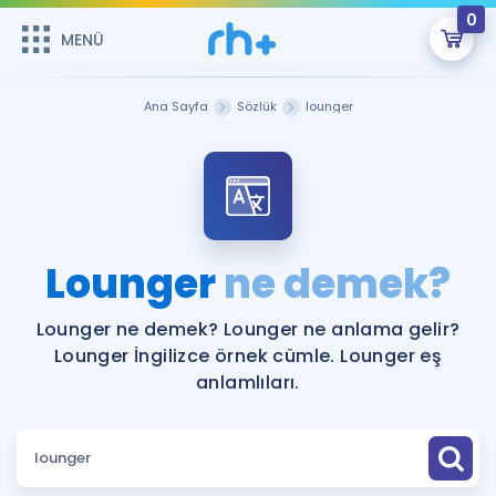
0
MENÜ
MENÜ
Üye Girişi
Ana Sayfa
Sözlük
lounger
Online Dersler
Sepetin Şu An Boş.
Çalışma Paketleri
Remzi Hoca ile seni sınava hazırlayacak onlarca eğitim seni
bekliyor!
Kitaplar ve Kaynaklar
GİRİŞ YAP
Lounger
ne demek?
Katılımcı Görüşleri
Şifremi Hatırlamıyorum
Lounger ne demek? Lounger ne anlama gelir?
Lounger İngilizce örnek cümle. Lounger eş
ÜYE DEĞİLİM
Faydalı Araçlar
anlamlıları.
Ücretsiz Kaynaklar
Blog
İngilizce Gramer
Hakkımızda
Kariyer
Sözlük
Soru & Cevap
İletişim