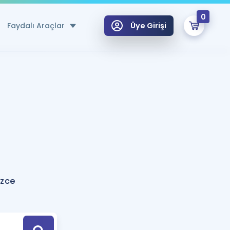
0
Faydalı Araçlar
Üye Girişi
klar
n Ücretsiz Kaynaklar
 için Özel Sözlük
Sepetin Şu An Boş.
ma
uan Hesaplama Aracı
i Hoca ile seni sınava hazırlayacak onlarca eğitim seni bekliyor!
Şifremi Hatırlamıyorum
GİRİŞ YAP
izce
azırlananlar için Öneriler
kvimi
ÜYE DEĞİLİM
arı Tek Takvimde