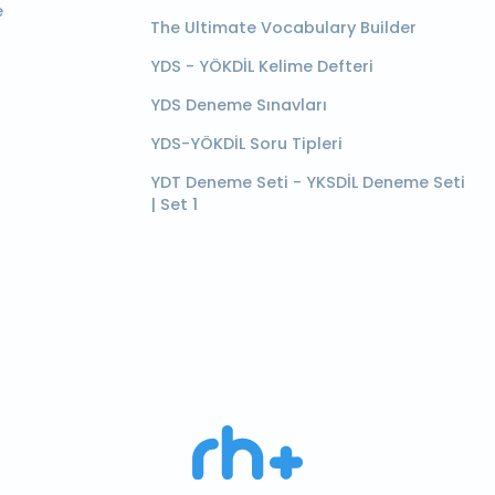
e
The Ultimate Vocabulary Builder
YDS - YÖKDİL Kelime Defteri
YDS Deneme Sınavları
YDS-YÖKDİL Soru Tipleri
YDT Deneme Seti - YKSDİL Deneme Seti
| Set 1