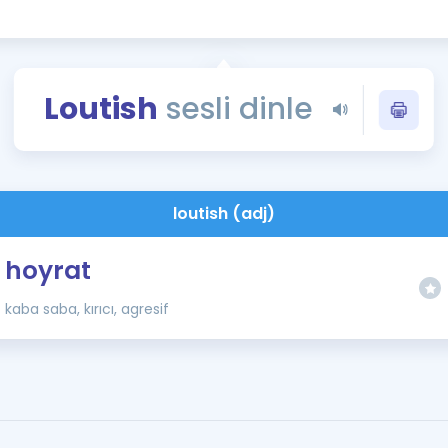
Kampanyalar
Eğitim ve Kitaplar
Blog
Loutish
sesli dinle
YDS - YÖKDİL Tüm S
İngilizce Gram
İngilizce Gramer
loutish (adj)
hoyrat
kaba saba, kırıcı, agresif