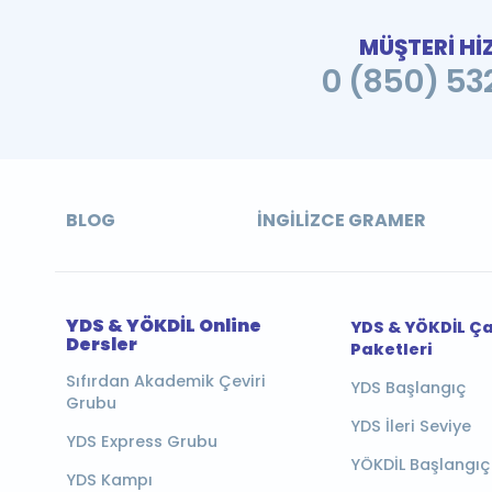
MÜŞTERİ Hİ
0 (850) 532
BLOG
İNGILIZCE GRAMER
YDS & YÖKDİL Online
YDS & YÖKDİL Ç
Dersler
Paketleri
Sıfırdan Akademik Çeviri
YDS Başlangıç
Grubu
YDS İleri Seviye
YDS Express Grubu
YÖKDİL Başlangıç
YDS Kampı