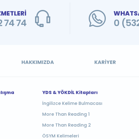
ZMETLERİ
WHATSA
 74 74
0 (53
HAKKIMIZDA
KARIYER
alışma
YDS & YÖKDİL Kitapları
İngilizce Kelime Bulmacası
More Than Reading 1
More Than Reading 2
ÖSYM Kelimeleri