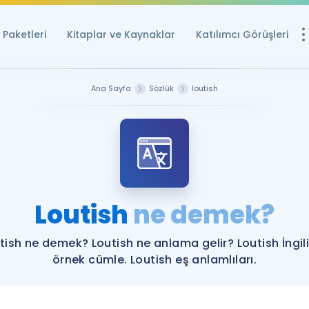
Paketleri
Kitaplar ve Kaynaklar
Katılımcı Görüşleri
Ücretsiz Kayna
Ana Sayfa
Sözlük
loutish
YDS ve YÖKDİL içi
Sözlük
İngilizce Sınavları
Puan Hesapla
Loutish
ne demek?
YDS ve YÖKDİL P
Remz
Rehberlik Aracı
tish ne demek? Loutish ne anlama gelir? Loutish İngil
YDS ve YÖKDİL'e H
örnek cümle. Loutish eş anlamlıları.
ÖSYM Sınav Ta
Tüm ÖSYM Sınavl