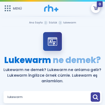
0
MENÜ
MENÜ
Üye Girişi
Ana Sayfa
Sözlük
lukewarm
Online Dersler
Sepetin Şu An Boş.
Çalışma Paketleri
Remzi Hoca ile seni sınava hazırlayacak onlarca eğitim seni
bekliyor!
Kitaplar ve Kaynaklar
GİRİŞ YAP
Lukewarm
ne demek?
Katılımcı Görüşleri
Şifremi Hatırlamıyorum
Lukewarm ne demek? Lukewarm ne anlama gelir?
Lukewarm İngilizce örnek cümle. Lukewarm eş
ÜYE DEĞİLİM
Faydalı Araçlar
anlamlıları.
Ücretsiz Kaynaklar
Blog
İngilizce Gramer
Hakkımızda
Kariyer
Sözlük
Soru & Cevap
İletişim