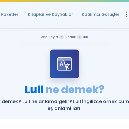
Paketleri
Kitaplar ve Kaynaklar
Katılımcı Görüşleri
Ücretsiz Kayna
Ana Sayfa
Sözlük
lull
YDS ve YÖKDİL içi
Sözlük
İngilizce Sınavları
Puan Hesapla
Lull
ne demek?
YDS ve YÖKDİL P
Remz
Rehberlik Aracı
e demek? Lull ne anlama gelir? Lull İngilizce örnek cüml
YDS ve YÖKDİL'e H
eş anlamlıları.
ÖSYM Sınav Ta
Tüm ÖSYM Sınavl