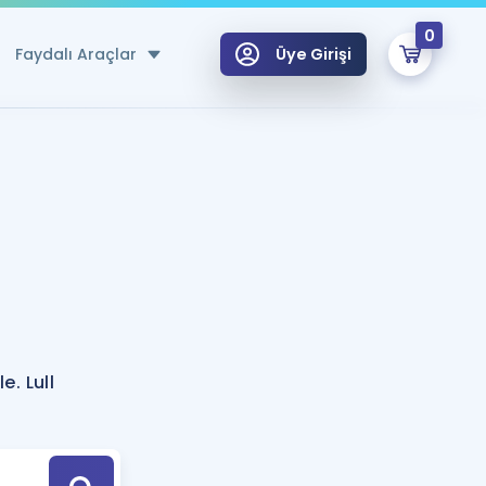
0
Faydalı Araçlar
Üye Girişi
klar
n Ücretsiz Kaynaklar
 için Özel Sözlük
Sepetin Şu An Boş.
ma
uan Hesaplama Aracı
i Hoca ile seni sınava hazırlayacak onlarca eğitim seni bekliyor!
Şifremi Hatırlamıyorum
GİRİŞ YAP
e. Lull
azırlananlar için Öneriler
kvimi
ÜYE DEĞİLİM
arı Tek Takvimde