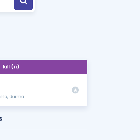
a Özel Fırsatlar
ınavlarla İlgili Haberler
er
 ve Konu Anlatımı
lull (n)
asıla, durma
s