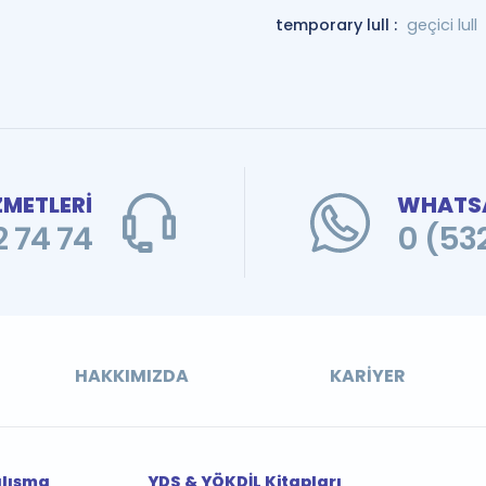
temporary lull :
geçici lull
ZMETLERİ
WHATSA
 74 74
0 (53
HAKKIMIZDA
KARIYER
alışma
YDS & YÖKDİL Kitapları