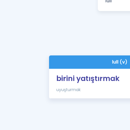
lull (v)
birini yatıştırmak
uyuşturmak