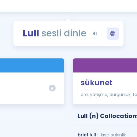
Kampanyalar
Eğitim ve Kitaplar
Blog
Lull
sesli dinle
YDS - YÖKDİL Tüm S
İngilizce Gram
İngilizce Gramer
sükunet
ara, yatışma, durgunluk, f
Lull (n) Collocation
brief lull :
kısa sakinlik