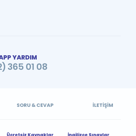
PP YARDIM
2) 365 01 08
SORU & CEVAP
İLETIŞIM
Ücretsiz Kaynaklar
İngilizce Sınavlar