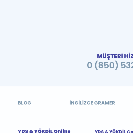
MÜŞTERİ Hİ
0 (850) 532
BLOG
İNGILIZCE GRAMER
YDS & YÖKDİL Online
YDS & YÖKDİL Ç