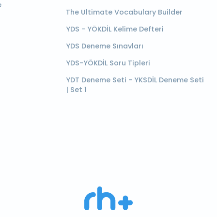
e
The Ultimate Vocabulary Builder
YDS - YÖKDİL Kelime Defteri
YDS Deneme Sınavları
YDS-YÖKDİL Soru Tipleri
YDT Deneme Seti - YKSDİL Deneme Seti
| Set 1