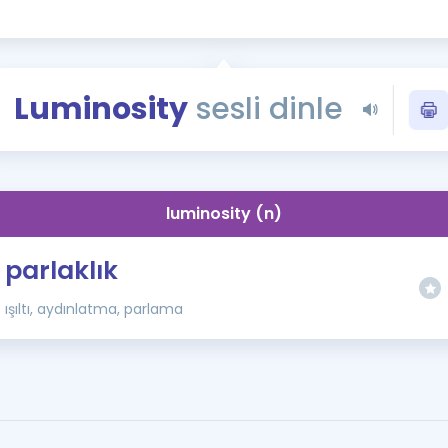
Kampanyalar
Eğitim ve Kitaplar
Blog
Luminosity
sesli dinle
YDS - YÖKDİL Tüm S
İngilizce Gram
İngilizce Gramer
luminosity (n)
parlaklık
ışıltı, aydınlatma, parlama