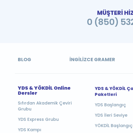
MÜŞTERİ Hİ
0 (850) 532
BLOG
İNGILIZCE GRAMER
YDS & YÖKDİL Online
YDS & YÖKDİL Ç
Dersler
Paketleri
Sıfırdan Akademik Çeviri
YDS Başlangıç
Grubu
YDS İleri Seviye
YDS Express Grubu
YÖKDİL Başlangıç
YDS Kampı