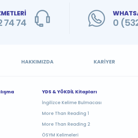
ZMETLERİ
WHATSA
 74 74
0 (53
HAKKIMIZDA
KARIYER
alışma
YDS & YÖKDİL Kitapları
İngilizce Kelime Bulmacası
More Than Reading 1
More Than Reading 2
ÖSYM Kelimeleri