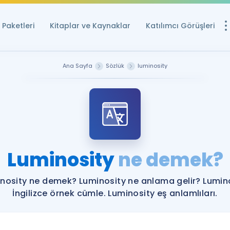
Paketleri
Kitaplar ve Kaynaklar
Katılımcı Görüşleri
Ücretsiz Kayna
Ana Sayfa
Sözlük
luminosity
YDS ve YÖKDİL içi
Sözlük
İngilizce Sınavları
Puan Hesapla
Luminosity
ne demek?
YDS ve YÖKDİL P
Remz
Rehberlik Aracı
nosity ne demek? Luminosity ne anlama gelir? Lumin
YDS ve YÖKDİL'e H
İngilizce örnek cümle. Luminosity eş anlamlıları.
ÖSYM Sınav Ta
Tüm ÖSYM Sınavl