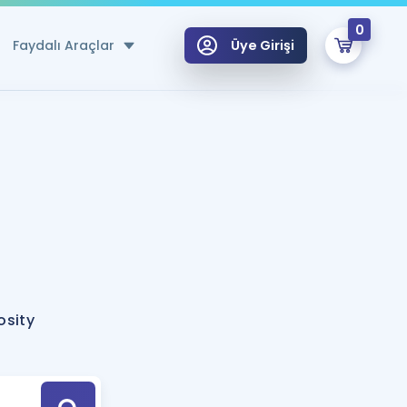
0
Faydalı Araçlar
Üye Girişi
klar
n Ücretsiz Kaynaklar
 için Özel Sözlük
Sepetin Şu An Boş.
ma
uan Hesaplama Aracı
i Hoca ile seni sınava hazırlayacak onlarca eğitim seni bekliyor!
Şifremi Hatırlamıyorum
GİRİŞ YAP
osity
azırlananlar için Öneriler
kvimi
ÜYE DEĞİLİM
arı Tek Takvimde