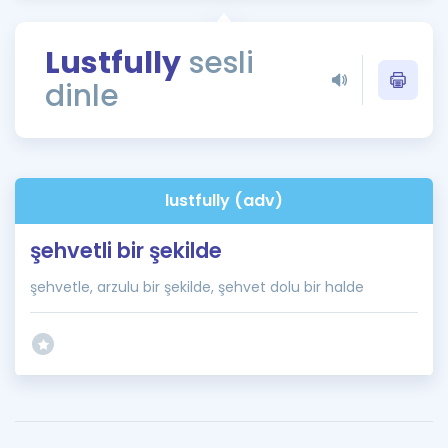
Puan Hesaplama
Lustfully
sesli
Rehberlik Aracı
dinle
ÖSYM Sınav Takvimi
Kampanyalar
Blog
lustfully (adv)
İngilizce Gramer
şehvetli bir şekilde
şehvetle, arzulu bir şekilde, şehvet dolu bir halde