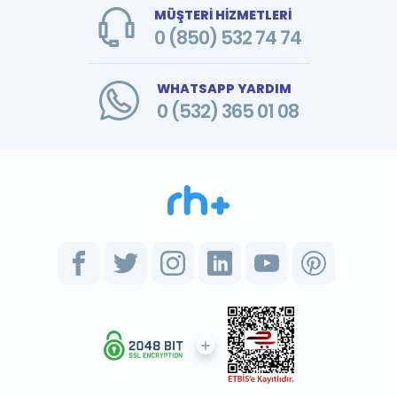
MÜŞTERİ HİZMETLERİ
0 (850) 532 74 74
WHATSAPP YARDIM
0 (532) 365 01 08