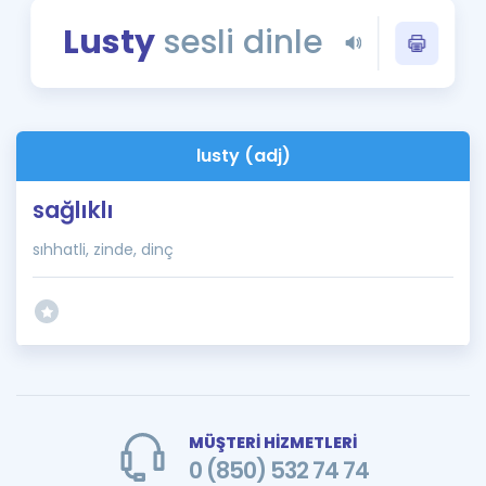
Puan Hesaplama
Lusty
sesli dinle
Rehberlik Aracı
ÖSYM Sınav Takvimi
lusty (adj)
Kampanyalar
sağlıklı
Blog
sıhhatli, zinde, dinç
İngilizce Gramer
MÜŞTERİ HİZMETLERİ
0 (850) 532 74 74