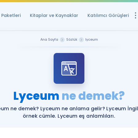
Paketleri
Kitaplar ve Kaynaklar
Katılımcı Görüşleri
Ücretsiz Kayna
Ana Sayfa
Sözlük
lyceum
YDS ve YÖKDİL içi
Sözlük
İngilizce Sınavları
Puan Hesapla
Lyceum
ne demek?
YDS ve YÖKDİL P
Remz
Rehberlik Aracı
eum ne demek? Lyceum ne anlama gelir? Lyceum İngil
YDS ve YÖKDİL'e H
örnek cümle. Lyceum eş anlamlıları.
ÖSYM Sınav Ta
Tüm ÖSYM Sınavl