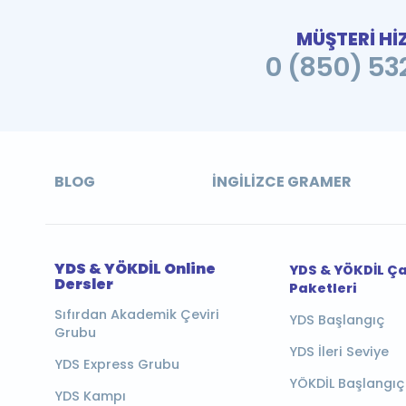
MÜŞTERİ Hİ
0 (850) 532
BLOG
İNGILIZCE GRAMER
YDS & YÖKDİL Online
YDS & YÖKDİL Ç
Dersler
Paketleri
Sıfırdan Akademik Çeviri
YDS Başlangıç
Grubu
YDS İleri Seviye
YDS Express Grubu
YÖKDİL Başlangıç
YDS Kampı