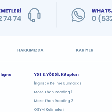
ZMETLERİ
WHATSA
 74 74
0 (53
HAKKIMIZDA
KARIYER
alışma
YDS & YÖKDİL Kitapları
İngilizce Kelime Bulmacası
More Than Reading 1
More Than Reading 2
ÖSYM Kelimeleri