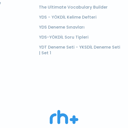
e
The Ultimate Vocabulary Builder
YDS - YÖKDİL Kelime Defteri
YDS Deneme Sınavları
YDS-YÖKDİL Soru Tipleri
YDT Deneme Seti - YKSDİL Deneme Seti
| Set 1