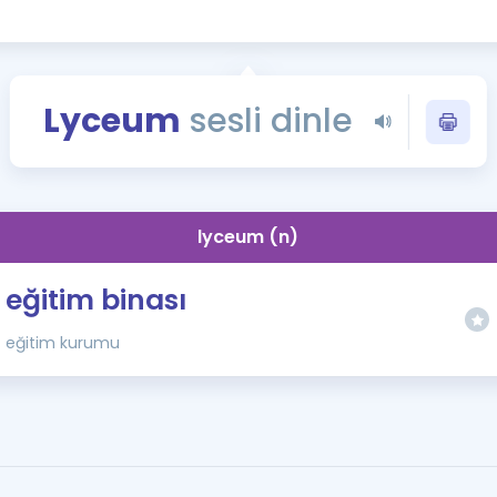
Kampanyalar
Eğitim ve Kitaplar
Blog
Lyceum
sesli dinle
YDS - YÖKDİL Tüm S
İngilizce Gram
İngilizce Gramer
lyceum (n)
eğitim binası
eğitim kurumu