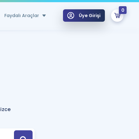
0
Faydalı Araçlar
Üye Girişi
klar
n Ücretsiz Kaynaklar
 için Özel Sözlük
Sepetin Şu An Boş.
ma
uan Hesaplama Aracı
i Hoca ile seni sınava hazırlayacak onlarca eğitim seni bekliyor!
Şifremi Hatırlamıyorum
GİRİŞ YAP
izce
azırlananlar için Öneriler
kvimi
ÜYE DEĞİLİM
arı Tek Takvimde