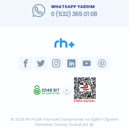
WHATSAPP YARDIM
0 (532) 365 01 08
© 2026 Rh Pozitif Yayıncılık Danışmanlık Ve Eğitim Öğretim
Hizmetleri Sanayi Ticaret Ltd. Şti.