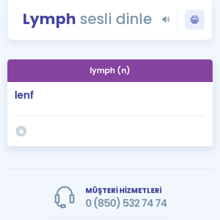
Puan Hesaplama
Lymph
sesli dinle
Rehberlik Aracı
ÖSYM Sınav Takvimi
lymph (n)
Kampanyalar
lenf
Blog
İngilizce Gramer
MÜŞTERİ HİZMETLERİ
0 (850) 532 74 74