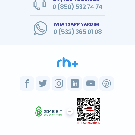
0 (850) 532 74 74
WHATSAPP YARDIM
0 (532) 365 01 08