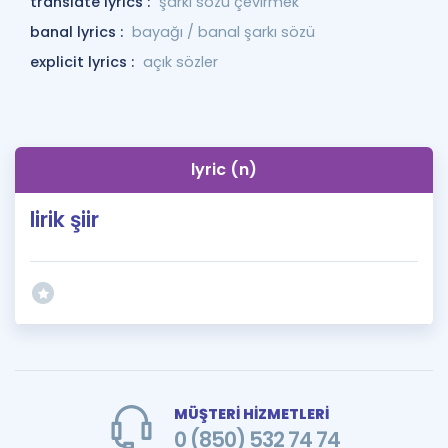
translate lyrics :
şarkı sözü çevirmek
banal lyrics :
bayağı / banal şarkı sözü
explicit lyrics :
açık sözler
lyric (n)
lirik şiir
MÜŞTERİ HİZMETLERİ
0 (850) 532 74 74