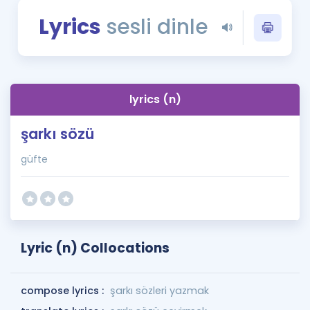
Puan Hesaplama
Lyrics
sesli dinle
Rehberlik Aracı
ÖSYM Sınav Takvimi
lyrics (n)
Kampanyalar
şarkı sözü
Blog
güfte
İngilizce Gramer
Lyric (n) Collocations
compose lyrics :
şarkı sözleri yazmak