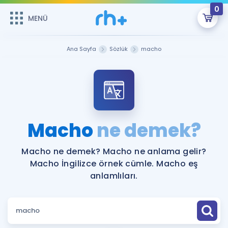
0
MENÜ
MENÜ
Üye Girişi
Ana Sayfa
Sözlük
macho
Online Dersler
Sepetin Şu An Boş.
Çalışma Paketleri
Remzi Hoca ile seni sınava hazırlayacak onlarca eğitim seni
bekliyor!
Kitaplar ve Kaynaklar
GİRİŞ YAP
Macho
ne demek?
Katılımcı Görüşleri
Şifremi Hatırlamıyorum
Macho ne demek? Macho ne anlama gelir?
Macho İngilizce örnek cümle. Macho eş
ÜYE DEĞİLİM
Faydalı Araçlar
anlamlıları.
Ücretsiz Kaynaklar
Blog
İngilizce Gramer
Hakkımızda
Kariyer
Sözlük
Soru & Cevap
İletişim