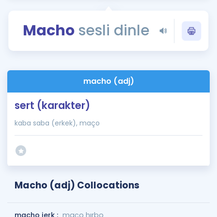
Puan Hesaplama
Macho
sesli dinle
Rehberlik Aracı
ÖSYM Sınav Takvimi
Kampanyalar
macho (adj)
Blog
sert (karakter)
İngilizce Gramer
kaba saba (erkek), maço
Macho (adj) Collocations
macho jerk :
maço hırbo