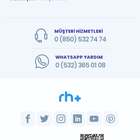
MÜŞTERİ HİZMETLERİ
0 (850) 532 74 74
WHATSAPP YARDIM
0 (532) 365 01 08