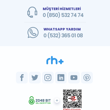
MÜŞTERİ HİZMETLERİ
0 (850) 532 74 74
WHATSAPP YARDIM
0 (532) 365 01 08