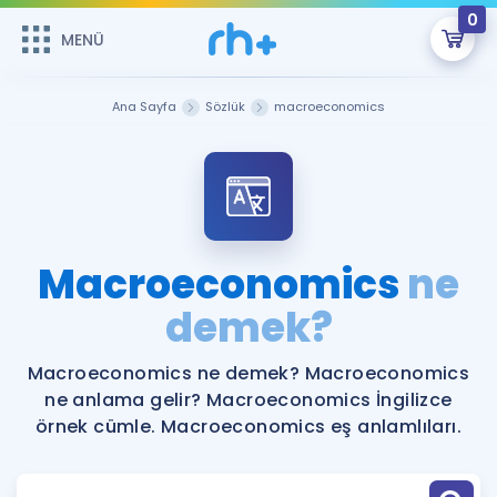
0
MENÜ
MENÜ
Üye Girişi
Ana Sayfa
Sözlük
macroeconomics
Online Dersler
Sepetin Şu An Boş.
Çalışma Paketleri
Remzi Hoca ile seni sınava hazırlayacak onlarca eğitim seni
bekliyor!
Kitaplar ve Kaynaklar
GİRİŞ YAP
Macroeconomics
ne
Katılımcı Görüşleri
demek?
Şifremi Hatırlamıyorum
ÜYE DEĞİLİM
Faydalı Araçlar
Macroeconomics ne demek? Macroeconomics
ne anlama gelir? Macroeconomics İngilizce
Ücretsiz Kaynaklar
Blog
İngilizce Gramer
örnek cümle. Macroeconomics eş anlamlıları.
Hakkımızda
Kariyer
Sözlük
Soru & Cevap
İletişim