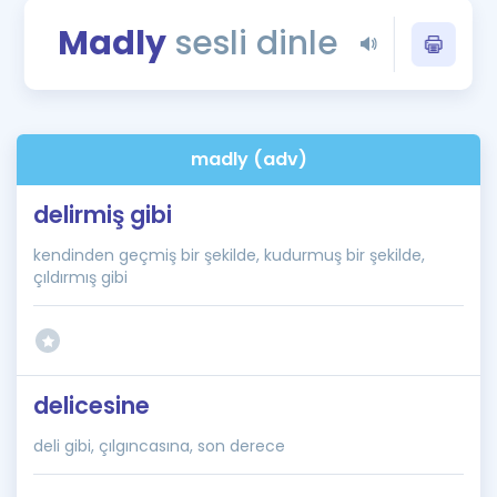
Puan Hesaplama
Madly
sesli dinle
Rehberlik Aracı
ÖSYM Sınav Takvimi
madly (adv)
Kampanyalar
delirmiş gibi
Blog
kendinden geçmiş bir şekilde, kudurmuş bir şekilde,
İngilizce Gramer
çıldırmış gibi
delicesine
deli gibi, çılgıncasına, son derece