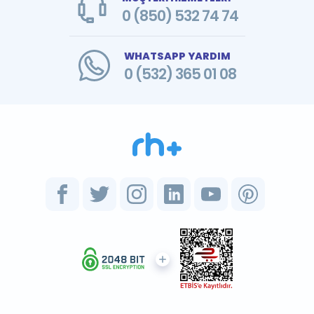
0 (850) 532 74 74
WHATSAPP YARDIM
0 (532) 365 01 08