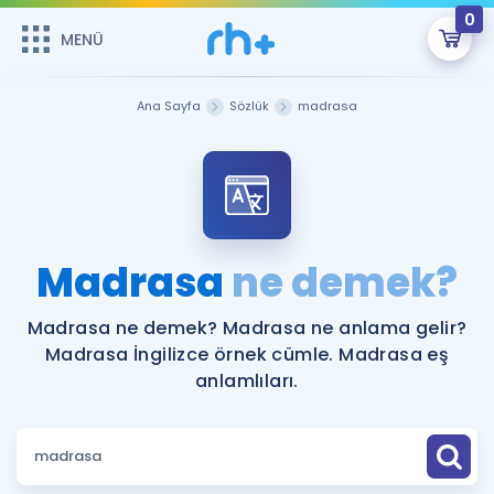
0
MENÜ
MENÜ
Üye Girişi
Ana Sayfa
Sözlük
madrasa
Online Dersler
Sepetin Şu An Boş.
Çalışma Paketleri
Remzi Hoca ile seni sınava hazırlayacak onlarca eğitim seni
bekliyor!
Kitaplar ve Kaynaklar
GİRİŞ YAP
Madrasa
ne demek?
Katılımcı Görüşleri
Şifremi Hatırlamıyorum
Madrasa ne demek? Madrasa ne anlama gelir?
Madrasa İngilizce örnek cümle. Madrasa eş
ÜYE DEĞİLİM
Faydalı Araçlar
anlamlıları.
Ücretsiz Kaynaklar
Blog
İngilizce Gramer
Hakkımızda
Kariyer
Sözlük
Soru & Cevap
İletişim