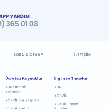
PP YARDIM
2) 365 01 08
SORU & CEVAP
İLETIŞIM
Ücretsiz Kaynaklar
İngilizce Sınavlar
YDS Önemli
YDS
Kelimeler
YÖKDİL
YÖKDİL Soru Tipleri
YÖKDİL Sosyal
YÖKDİL Sağlık
Bilimler