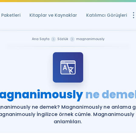
Paketleri
Kitaplar ve Kaynaklar
Katılımcı Görüşleri
Ücretsiz Kayna
Ana Sayfa
Sözlük
magnanimously
YDS ve YÖKDİL içi
Sözlük
İngilizce Sınavları
Puan Hesapla
agnanimously
ne deme
YDS ve YÖKDİL P
Remz
Rehberlik Aracı
nanimously ne demek? Magnanimously ne anlama ge
YDS ve YÖKDİL'e H
gnanimously İngilizce örnek cümle. Magnanimously
anlamlıları.
ÖSYM Sınav Ta
Tüm ÖSYM Sınavl