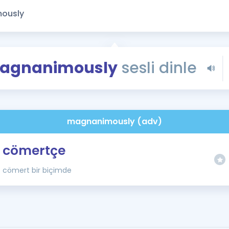
Kampanyalar
Eğitim ve Kitaplar
Blog
YDS - YÖKDİL Tüm S
agnanimously
sesli dinle
İngilizce Gram
İngilizce Gramer
magnanimously (adv)
cömertçe
cömert bir biçimde