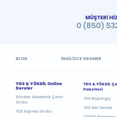
MÜŞTERİ Hİ
0 (850) 532
BLOG
İNGILIZCE GRAMER
YDS & YÖKDİL Online
YDS & YÖKDİL Ç
Dersler
Paketleri
Sıfırdan Akademik Çeviri
YDS Başlangıç
Grubu
YDS İleri Seviye
YDS Express Grubu
YÖKDİL Başlangıç