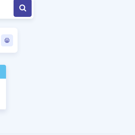
a Özel Fırsatlar
ınavlarla İlgili Haberler
er
 ve Konu Anlatımı