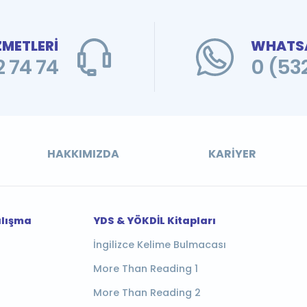
ZMETLERİ
WHATSA
 74 74
0 (53
HAKKIMIZDA
KARIYER
alışma
YDS & YÖKDİL Kitapları
İngilizce Kelime Bulmacası
More Than Reading 1
More Than Reading 2