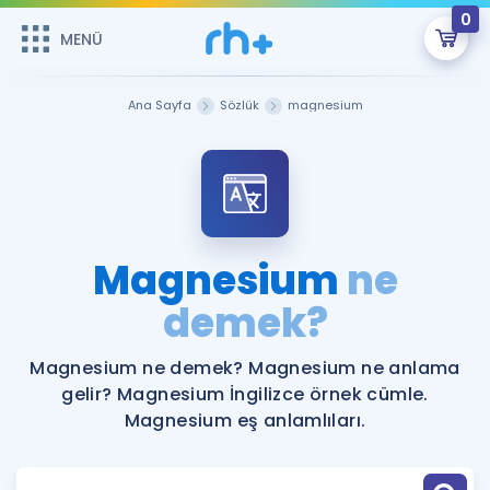
0
MENÜ
MENÜ
Üye Girişi
Ana Sayfa
Sözlük
magnesium
Online Dersler
Sepetin Şu An Boş.
Çalışma Paketleri
Remzi Hoca ile seni sınava hazırlayacak onlarca eğitim seni
bekliyor!
Kitaplar ve Kaynaklar
GİRİŞ YAP
Magnesium
ne
Katılımcı Görüşleri
demek?
Şifremi Hatırlamıyorum
ÜYE DEĞİLİM
Faydalı Araçlar
Magnesium ne demek? Magnesium ne anlama
gelir? Magnesium İngilizce örnek cümle.
Ücretsiz Kaynaklar
Blog
İngilizce Gramer
Magnesium eş anlamlıları.
Hakkımızda
Kariyer
Sözlük
Soru & Cevap
İletişim