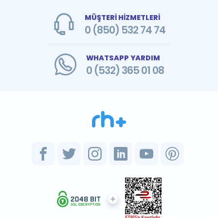
MÜŞTERİ HİZMETLERİ
0 (850) 532 74 74
WHATSAPP YARDIM
0 (532) 365 01 08