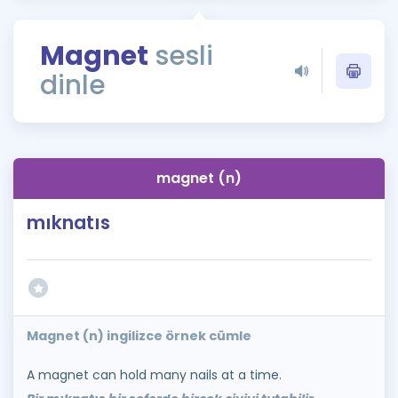
Puan Hesaplama
Magnet
sesli
Rehberlik Aracı
dinle
ÖSYM Sınav Takvimi
Kampanyalar
Blog
magnet (n)
İngilizce Gramer
mıknatıs
Magnet (n) ingilizce örnek cümle
A magnet can hold many nails at a time.