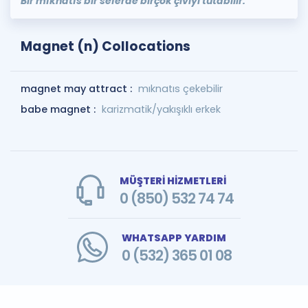
Bir mıknatıs bir seferde birçok çiviyi tutabilir.
Magnet (n) Collocations
magnet may attract :
mıknatıs çekebilir
babe magnet :
karizmatik/yakışıklı erkek
MÜŞTERİ HİZMETLERİ
0 (850) 532 74 74
WHATSAPP YARDIM
0 (532) 365 01 08