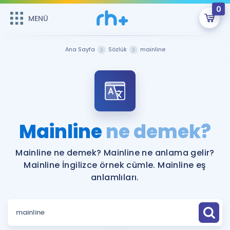
0
MENÜ
MENÜ
Üye Girişi
Ana Sayfa
Sözlük
mainline
Online Dersler
Sepetin Şu An Boş.
Çalışma Paketleri
Remzi Hoca ile seni sınava hazırlayacak onlarca eğitim seni
bekliyor!
Kitaplar ve Kaynaklar
GİRİŞ YAP
Mainline
ne demek?
Katılımcı Görüşleri
Şifremi Hatırlamıyorum
Mainline ne demek? Mainline ne anlama gelir?
Mainline İngilizce örnek cümle. Mainline eş
ÜYE DEĞİLİM
Faydalı Araçlar
anlamlıları.
Ücretsiz Kaynaklar
Blog
İngilizce Gramer
Hakkımızda
Kariyer
Sözlük
Soru & Cevap
İletişim