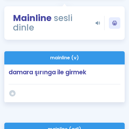
Puan Hesaplama
Mainline
sesli
Rehberlik Aracı
dinle
ÖSYM Sınav Takvimi
Kampanyalar
Blog
mainline (v)
İngilizce Gramer
damara şırınga ile girmek