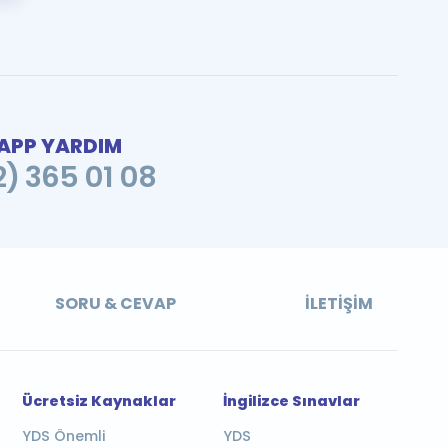
PP YARDIM
2) 365 01 08
SORU & CEVAP
İLETIŞIM
Ücretsiz Kaynaklar
İngilizce Sınavlar
YDS Önemli
YDS