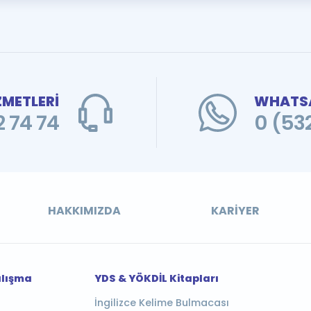
ZMETLERİ
WHATSA
 74 74
0 (53
HAKKIMIZDA
KARIYER
alışma
YDS & YÖKDİL Kitapları
İngilizce Kelime Bulmacası