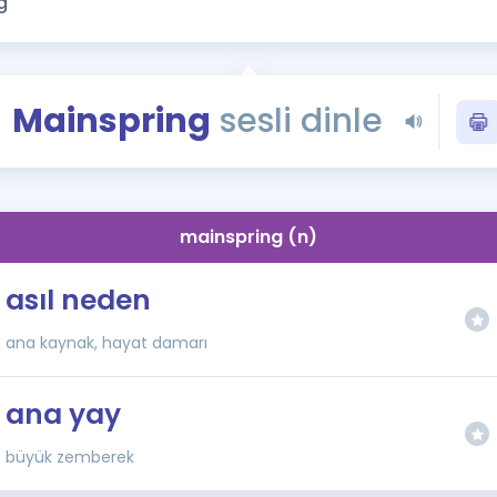
Kampanyalar
Eğitim ve Kitaplar
Blog
Mainspring
sesli dinle
YDS - YÖKDİL Tüm S
İngilizce Gram
İngilizce Gramer
mainspring (n)
asıl neden
ana kaynak, hayat damarı
ana yay
büyük zemberek