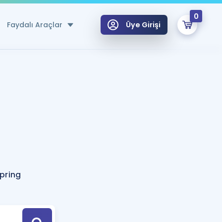
0
Faydalı Araçlar
Üye Girişi
klar
n Ücretsiz Kaynaklar
 için Özel Sözlük
Sepetin Şu An Boş.
ma
uan Hesaplama Aracı
i Hoca ile seni sınava hazırlayacak onlarca eğitim seni bekliyor!
Şifremi Hatırlamıyorum
GİRİŞ YAP
pring
azırlananlar için Öneriler
kvimi
ÜYE DEĞİLİM
arı Tek Takvimde