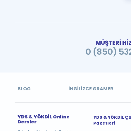
MÜŞTERİ Hİ
0 (850) 532
BLOG
İNGILIZCE GRAMER
YDS & YÖKDİL Online
YDS & YÖKDİL Ç
Dersler
Paketleri