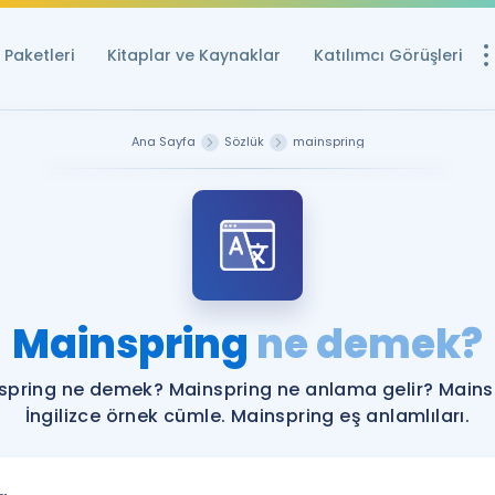
Paketleri
Kitaplar ve Kaynaklar
Katılımcı Görüşleri
Ücretsiz Kayna
Ana Sayfa
Sözlük
mainspring
YDS ve YÖKDİL içi
Sözlük
İngilizce Sınavları
Puan Hesapla
Mainspring
ne demek?
YDS ve YÖKDİL P
Remz
Rehberlik Aracı
spring ne demek? Mainspring ne anlama gelir? Mains
YDS ve YÖKDİL'e H
İngilizce örnek cümle. Mainspring eş anlamlıları.
ÖSYM Sınav Ta
Tüm ÖSYM Sınavl