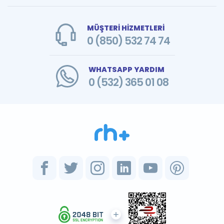
MÜŞTERİ HİZMETLERİ
0 (850) 532 74 74
WHATSAPP YARDIM
0 (532) 365 01 08