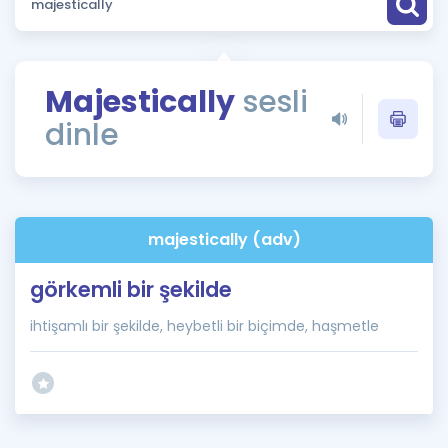
Puan Hesaplama
Rehberlik Aracı
Majestically
sesli
ÖSYM Sınav Takvimi
dinle
Kampanyalar
Blog
majestically (adv)
İngilizce Gramer
görkemli bir şekilde
ihtişamlı bir şekilde, heybetli bir biçimde, haşmetle