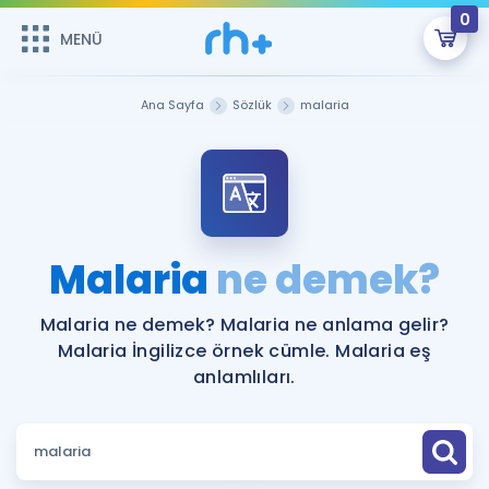
0
MENÜ
MENÜ
Üye Girişi
Ana Sayfa
Sözlük
malaria
Online Dersler
Sepetin Şu An Boş.
Çalışma Paketleri
Remzi Hoca ile seni sınava hazırlayacak onlarca eğitim seni
bekliyor!
Kitaplar ve Kaynaklar
GİRİŞ YAP
Malaria
ne demek?
Katılımcı Görüşleri
Şifremi Hatırlamıyorum
Malaria ne demek? Malaria ne anlama gelir?
Malaria İngilizce örnek cümle. Malaria eş
ÜYE DEĞİLİM
Faydalı Araçlar
anlamlıları.
Ücretsiz Kaynaklar
Blog
İngilizce Gramer
Hakkımızda
Kariyer
Sözlük
Soru & Cevap
İletişim