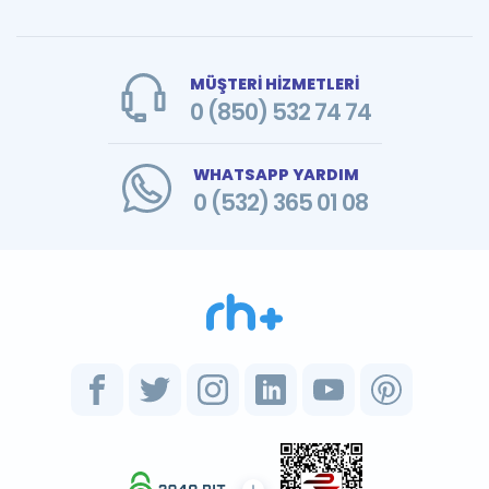
MÜŞTERİ HİZMETLERİ
0 (850) 532 74 74
WHATSAPP YARDIM
0 (532) 365 01 08