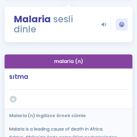
Puan Hesaplama
Malaria
sesli
Rehberlik Aracı
dinle
ÖSYM Sınav Takvimi
Kampanyalar
Blog
malaria (n)
İngilizce Gramer
sıtma
Malaria (n) ingilizce örnek cümle
Malaria is a leading cause of death in Africa.