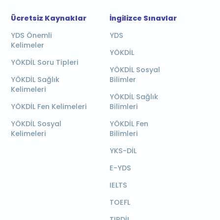
Ücretsiz Kaynaklar
İngilizce Sınavlar
YDS Önemli
YDS
Kelimeler
YÖKDİL
YÖKDİL Soru Tipleri
YÖKDİL Sosyal
YÖKDİL Sağlık
Bilimler
Kelimeleri
YÖKDİL Sağlık
YÖKDİL Fen Kelimeleri
Bilimleri
YÖKDİL Sosyal
YÖKDİL Fen
Kelimeleri
Bilimleri
YKS-DİL
E-YDS
IELTS
TOEFL
TIPDİL