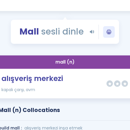
Kampanyalar
Eğitim ve Kitaplar
Blog
Mall
sesli dinle
YDS - YÖKDİL Tüm S
İngilizce Gram
İngilizce Gramer
mall (n)
alışveriş merkezi
kapalı çarşı, avm
Mall (n) Collocations
build mall :
alışveriş merkezi inşa etmek