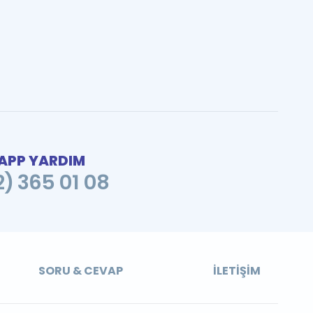
PP YARDIM
2) 365 01 08
SORU & CEVAP
İLETIŞIM