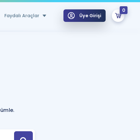
0
Faydalı Araçlar
Üye Girişi
klar
n Ücretsiz Kaynaklar
 için Özel Sözlük
Sepetin Şu An Boş.
ma
uan Hesaplama Aracı
i Hoca ile seni sınava hazırlayacak onlarca eğitim seni bekliyor!
Şifremi Hatırlamıyorum
GİRİŞ YAP
cümle.
azırlananlar için Öneriler
kvimi
ÜYE DEĞİLİM
arı Tek Takvimde