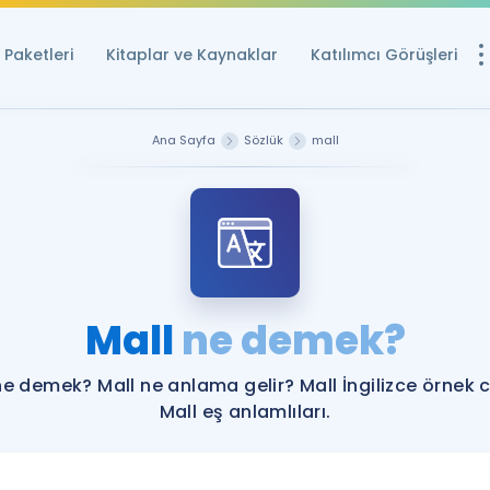
Paketleri
Kitaplar ve Kaynaklar
Katılımcı Görüşleri
Ücretsiz Kayna
Ana Sayfa
Sözlük
mall
YDS ve YÖKDİL içi
Sözlük
İngilizce Sınavları
Puan Hesapla
Mall
ne demek?
YDS ve YÖKDİL P
Remz
Rehberlik Aracı
ne demek? Mall ne anlama gelir? Mall İngilizce örnek 
YDS ve YÖKDİL'e H
Mall eş anlamlıları.
ÖSYM Sınav Ta
Tüm ÖSYM Sınavl