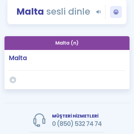
Puan Hesaplama
Malta
sesli dinle
Rehberlik Aracı
ÖSYM Sınav Takvimi
Malta (n)
Kampanyalar
Malta
Blog
İngilizce Gramer
MÜŞTERİ HİZMETLERİ
0 (850) 532 74 74