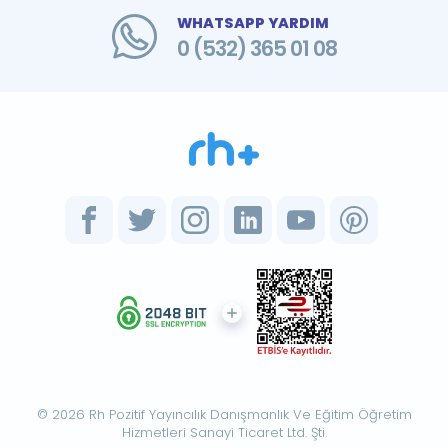
WHATSAPP YARDIM
0 (532) 365 01 08
© 2026 Rh Pozitif Yayıncılık Danışmanlık Ve Eğitim Öğretim
Hizmetleri Sanayi Ticaret Ltd. Şti.