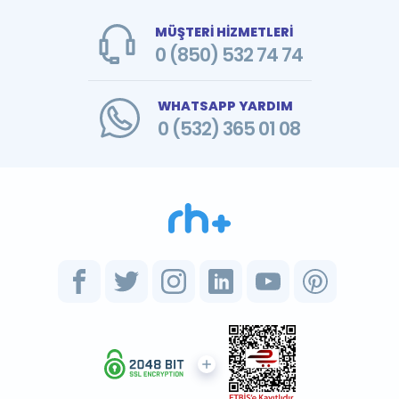
MÜŞTERİ HİZMETLERİ
0 (850) 532 74 74
WHATSAPP YARDIM
0 (532) 365 01 08