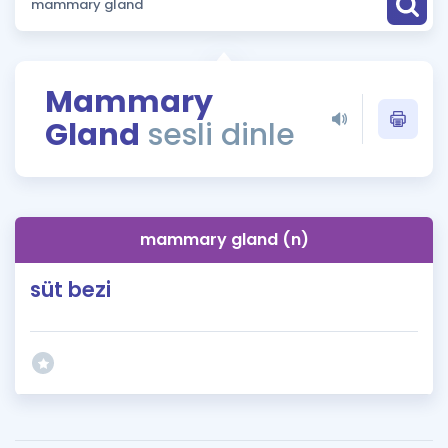
Puan Hesaplama
Rehberlik Aracı
Mammary
ÖSYM Sınav Takvimi
Gland
sesli dinle
Kampanyalar
Blog
mammary gland (n)
İngilizce Gramer
süt bezi