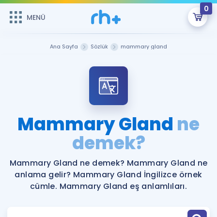
0
MENÜ
MENÜ
Üye Girişi
Ana Sayfa
Sözlük
mammary gland
Online Dersler
Sepetin Şu An Boş.
Çalışma Paketleri
Remzi Hoca ile seni sınava hazırlayacak onlarca eğitim seni
bekliyor!
Kitaplar ve Kaynaklar
GİRİŞ YAP
Mammary Gland
ne
Katılımcı Görüşleri
demek?
Şifremi Hatırlamıyorum
ÜYE DEĞİLİM
Faydalı Araçlar
Mammary Gland ne demek? Mammary Gland ne
anlama gelir? Mammary Gland İngilizce örnek
Ücretsiz Kaynaklar
Blog
İngilizce Gramer
cümle. Mammary Gland eş anlamlıları.
Hakkımızda
Kariyer
Sözlük
Soru & Cevap
İletişim