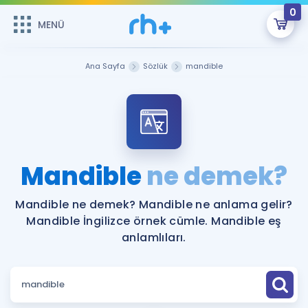
0
MENÜ
MENÜ
Üye Girişi
Ana Sayfa
Sözlük
mandible
Online Dersler
Sepetin Şu An Boş.
Çalışma Paketleri
Remzi Hoca ile seni sınava hazırlayacak onlarca eğitim seni
bekliyor!
Kitaplar ve Kaynaklar
GİRİŞ YAP
Mandible
ne demek?
Katılımcı Görüşleri
Şifremi Hatırlamıyorum
Mandible ne demek? Mandible ne anlama gelir?
Mandible İngilizce örnek cümle. Mandible eş
ÜYE DEĞİLİM
Faydalı Araçlar
anlamlıları.
Ücretsiz Kaynaklar
Blog
İngilizce Gramer
Hakkımızda
Kariyer
Sözlük
Soru & Cevap
İletişim