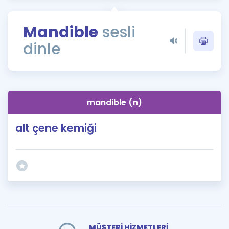
Puan Hesaplama
Mandible
sesli
Rehberlik Aracı
dinle
ÖSYM Sınav Takvimi
Kampanyalar
Blog
mandible (n)
İngilizce Gramer
alt çene kemiği
MÜŞTERİ HİZMETLERİ