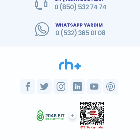
0 (850) 532 74 74
WHATSAPP YARDIM
0 (532) 365 01 08