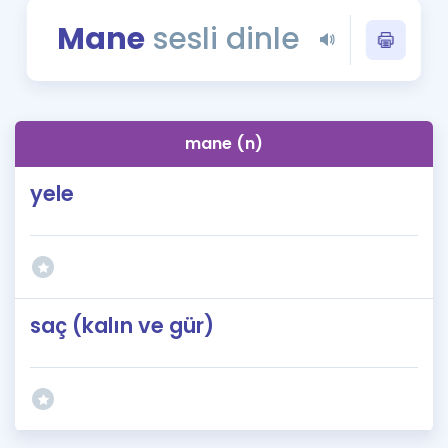
Puan Hesaplama
Mane
sesli dinle
Rehberlik Aracı
ÖSYM Sınav Takvimi
mane (n)
Kampanyalar
yele
Blog
İngilizce Gramer
saç (kalın ve gür)