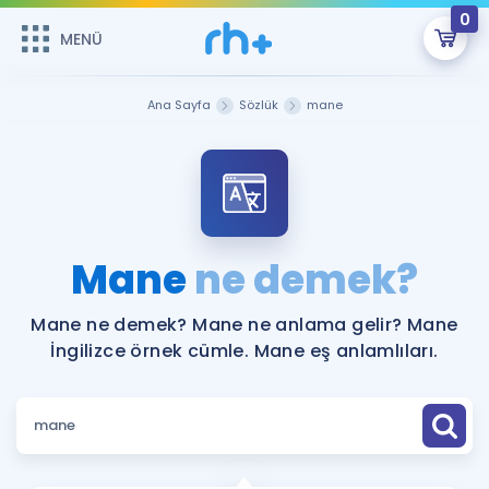
0
MENÜ
MENÜ
Üye Girişi
Ana Sayfa
Sözlük
mane
Online Dersler
Sepetin Şu An Boş.
Çalışma Paketleri
Remzi Hoca ile seni sınava hazırlayacak onlarca eğitim seni
bekliyor!
Kitaplar ve Kaynaklar
GİRİŞ YAP
Mane
ne demek?
Katılımcı Görüşleri
Şifremi Hatırlamıyorum
Mane ne demek? Mane ne anlama gelir? Mane
İngilizce örnek cümle. Mane eş anlamlıları.
ÜYE DEĞİLİM
Faydalı Araçlar
Ücretsiz Kaynaklar
Blog
İngilizce Gramer
Hakkımızda
Kariyer
Sözlük
Soru & Cevap
İletişim