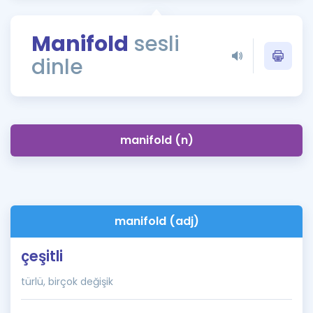
Puan Hesaplama
Manifold
sesli
Rehberlik Aracı
dinle
ÖSYM Sınav Takvimi
Kampanyalar
Blog
manifold (n)
İngilizce Gramer
manifold (adj)
çeşitli
türlü, birçok değişik