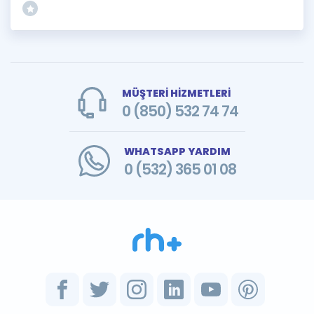
MÜŞTERİ HİZMETLERİ
0 (850) 532 74 74
WHATSAPP YARDIM
0 (532) 365 01 08