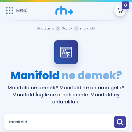
0
MENÜ
MENÜ
Üye Girişi
Ana Sayfa
Sözlük
manifold
Online Dersler
Sepetin Şu An Boş.
Çalışma Paketleri
Remzi Hoca ile seni sınava hazırlayacak onlarca eğitim seni
bekliyor!
Kitaplar ve Kaynaklar
GİRİŞ YAP
Manifold
ne demek?
Katılımcı Görüşleri
Şifremi Hatırlamıyorum
Manifold ne demek? Manifold ne anlama gelir?
Manifold İngilizce örnek cümle. Manifold eş
ÜYE DEĞİLİM
Faydalı Araçlar
anlamlıları.
Ücretsiz Kaynaklar
Blog
İngilizce Gramer
Hakkımızda
Kariyer
Sözlük
Soru & Cevap
İletişim