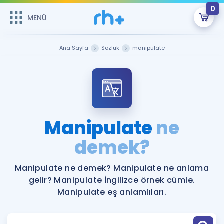
0
MENÜ
MENÜ
Üye Girişi
Ana Sayfa
Sözlük
manipulate
Online Dersler
Sepetin Şu An Boş.
Çalışma Paketleri
Remzi Hoca ile seni sınava hazırlayacak onlarca eğitim seni
bekliyor!
Kitaplar ve Kaynaklar
GİRİŞ YAP
Manipulate
ne
Katılımcı Görüşleri
demek?
Şifremi Hatırlamıyorum
ÜYE DEĞİLİM
Faydalı Araçlar
Manipulate ne demek? Manipulate ne anlama
gelir? Manipulate İngilizce örnek cümle.
Ücretsiz Kaynaklar
Blog
İngilizce Gramer
Manipulate eş anlamlıları.
Hakkımızda
Kariyer
Sözlük
Soru & Cevap
İletişim