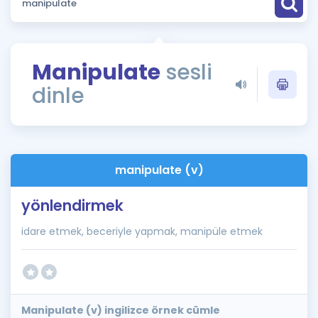
Puan Hesaplama
Rehberlik Aracı
Manipulate
sesli
ÖSYM Sınav Takvimi
dinle
Kampanyalar
Blog
manipulate (v)
İngilizce Gramer
yönlendirmek
idare etmek, beceriyle yapmak, manipüle etmek
Manipulate (v) ingilizce örnek cümle