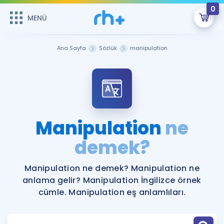
0
MENÜ
MENÜ
Üye Girişi
Ana Sayfa
Sözlük
manipulation
Online Dersler
Sepetin Şu An Boş.
Çalışma Paketleri
Remzi Hoca ile seni sınava hazırlayacak onlarca eğitim seni
bekliyor!
Kitaplar ve Kaynaklar
GİRİŞ YAP
Manipulation
ne
Katılımcı Görüşleri
demek?
Şifremi Hatırlamıyorum
ÜYE DEĞİLİM
Faydalı Araçlar
Manipulation ne demek? Manipulation ne
anlama gelir? Manipulation İngilizce örnek
Ücretsiz Kaynaklar
Blog
İngilizce Gramer
cümle. Manipulation eş anlamlıları.
Hakkımızda
Kariyer
Sözlük
Soru & Cevap
İletişim