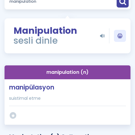
Puan Hesaplama
Rehberlik Aracı
Manipulation
ÖSYM Sınav Takvimi
sesli dinle
Kampanyalar
Blog
manipulation (n)
İngilizce Gramer
manipülasyon
suistimal etme