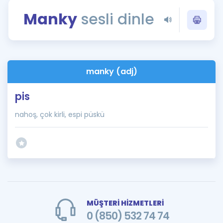
Puan Hesaplama
Manky
sesli dinle
Rehberlik Aracı
ÖSYM Sınav Takvimi
manky (adj)
Kampanyalar
pis
Blog
nahoş, çok kirli, espi püskü
İngilizce Gramer
MÜŞTERİ HİZMETLERİ
0 (850) 532 74 74