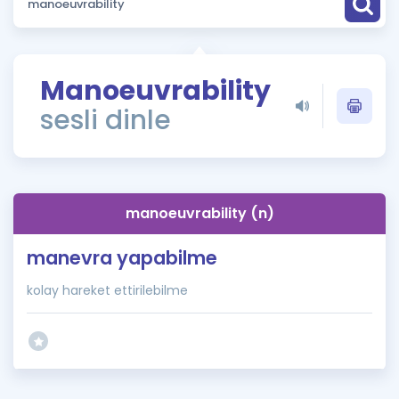
Puan Hesaplama
Rehberlik Aracı
Manoeuvrability
ÖSYM Sınav Takvimi
sesli dinle
Kampanyalar
Blog
manoeuvrability (n)
İngilizce Gramer
manevra yapabilme
kolay hareket ettirilebilme