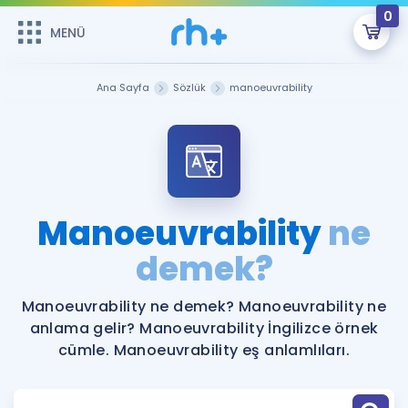
0
MENÜ
MENÜ
Üye Girişi
Ana Sayfa
Sözlük
manoeuvrability
Online Dersler
Sepetin Şu An Boş.
Çalışma Paketleri
Remzi Hoca ile seni sınava hazırlayacak onlarca eğitim seni
bekliyor!
Kitaplar ve Kaynaklar
GİRİŞ YAP
Manoeuvrability
ne
Katılımcı Görüşleri
demek?
Şifremi Hatırlamıyorum
ÜYE DEĞİLİM
Faydalı Araçlar
Manoeuvrability ne demek? Manoeuvrability ne
anlama gelir? Manoeuvrability İngilizce örnek
Ücretsiz Kaynaklar
Blog
İngilizce Gramer
cümle. Manoeuvrability eş anlamlıları.
Hakkımızda
Kariyer
Sözlük
Soru & Cevap
İletişim