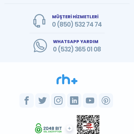
MÜŞTERİ HİZMETLERİ
0 (850) 532 74 74
WHATSAPP YARDIM
0 (532) 365 01 08