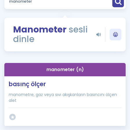
Puan Hesaplama
Rehberlik Aracı
Manometer
sesli
ÖSYM Sınav Takvimi
dinle
Kampanyalar
Blog
manometer (n)
İngilizce Gramer
basınç ölçer
manometre, gaz veya sıvı akışkanların basıncını ölçen
alet