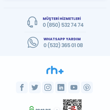
MÜŞTERİ HİZMETLERİ
0 (850) 532 74 74
WHATSAPP YARDIM
0 (532) 365 01 08