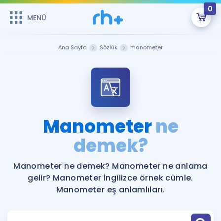
0
MENÜ
MENÜ
Üye Girişi
Ana Sayfa
Sözlük
manometer
Online Dersler
Sepetin Şu An Boş.
Çalışma Paketleri
Remzi Hoca ile seni sınava hazırlayacak onlarca eğitim seni
bekliyor!
Kitaplar ve Kaynaklar
GİRİŞ YAP
Manometer
ne
Katılımcı Görüşleri
demek?
Şifremi Hatırlamıyorum
ÜYE DEĞİLİM
Faydalı Araçlar
Manometer ne demek? Manometer ne anlama
gelir? Manometer İngilizce örnek cümle.
Ücretsiz Kaynaklar
Blog
İngilizce Gramer
Manometer eş anlamlıları.
Hakkımızda
Kariyer
Sözlük
Soru & Cevap
İletişim