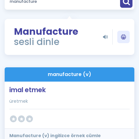
Puan Hesaplama
Rehberlik Aracı
Manufacture
ÖSYM Sınav Takvimi
sesli dinle
Kampanyalar
Blog
manufacture (v)
İngilizce Gramer
imal etmek
üretmek
Manufacture (v) ingilizce örnek cümle