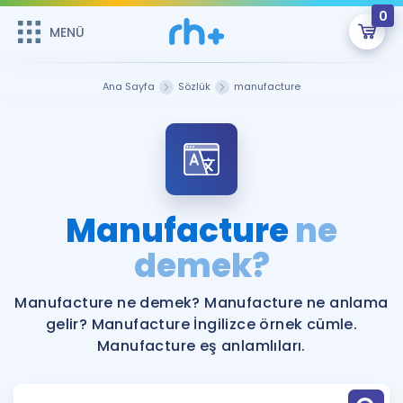
0
MENÜ
MENÜ
Üye Girişi
Ana Sayfa
Sözlük
manufacture
Online Dersler
Sepetin Şu An Boş.
Çalışma Paketleri
Remzi Hoca ile seni sınava hazırlayacak onlarca eğitim seni
bekliyor!
Kitaplar ve Kaynaklar
GİRİŞ YAP
Manufacture
ne
Katılımcı Görüşleri
demek?
Şifremi Hatırlamıyorum
ÜYE DEĞİLİM
Faydalı Araçlar
Manufacture ne demek? Manufacture ne anlama
gelir? Manufacture İngilizce örnek cümle.
Ücretsiz Kaynaklar
Blog
İngilizce Gramer
Manufacture eş anlamlıları.
Hakkımızda
Kariyer
Sözlük
Soru & Cevap
İletişim