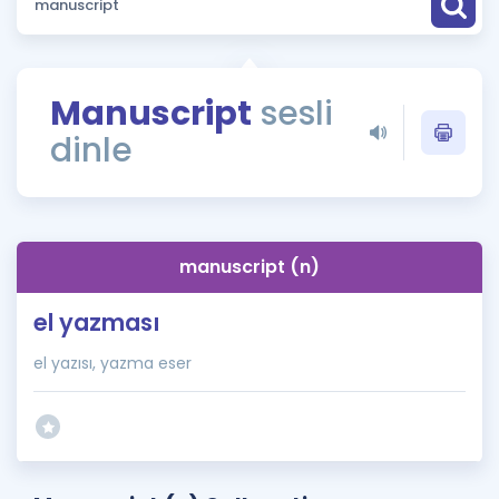
Puan Hesaplama
Rehberlik Aracı
Manuscript
sesli
ÖSYM Sınav Takvimi
dinle
Kampanyalar
Blog
manuscript (n)
İngilizce Gramer
el yazması
el yazısı, yazma eser