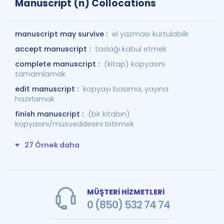
Manuscript (n) Collocations
manuscript may survive :
el yazması kurtulabilir
accept manuscript :
taslağı kabul etmek
complete manuscript :
(kitap) kopyasını
tamamlamak
edit manuscript :
kopyayı basıma, yayına
hazırlamak
finish manuscript :
(bir kitabın)
kopyasını/müsveddesini bitirmek
27 Örnek daha
MÜŞTERİ HİZMETLERİ
0 (850) 532 74 74