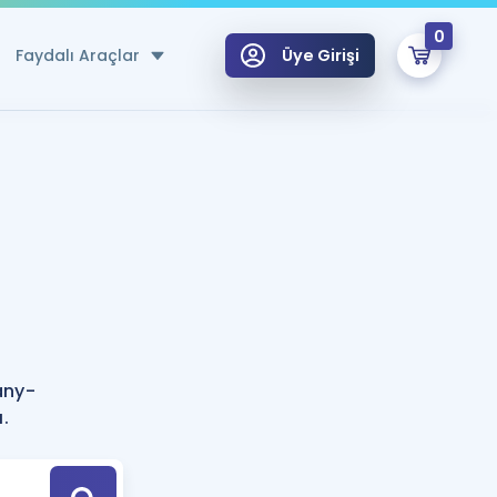
0
Faydalı Araçlar
Üye Girişi
klar
n Ücretsiz Kaynaklar
 için Özel Sözlük
Sepetin Şu An Boş.
ma
uan Hesaplama Aracı
i Hoca ile seni sınava hazırlayacak onlarca eğitim seni bekliyor!
Şifremi Hatırlamıyorum
GİRİŞ YAP
any-
azırlananlar için Öneriler
.
kvimi
ÜYE DEĞİLİM
arı Tek Takvimde