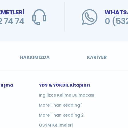
ZMETLERİ
WHATSA
 74 74
0 (53
HAKKIMIZDA
KARIYER
alışma
YDS & YÖKDİL Kitapları
İngilizce Kelime Bulmacası
More Than Reading 1
More Than Reading 2
ÖSYM Kelimeleri