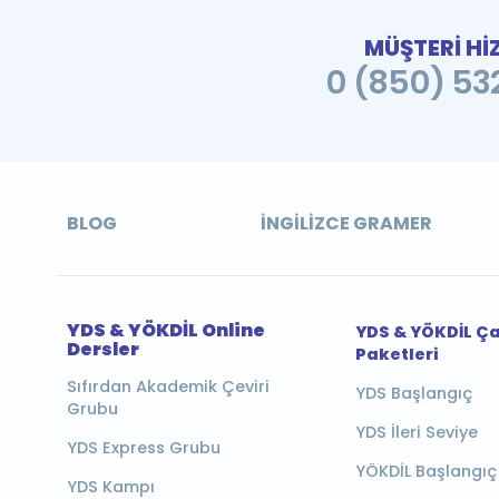
MÜŞTERİ Hİ
0 (850) 532
BLOG
İNGILIZCE GRAMER
YDS & YÖKDİL Online
YDS & YÖKDİL Ç
Dersler
Paketleri
Sıfırdan Akademik Çeviri
YDS Başlangıç
Grubu
YDS İleri Seviye
YDS Express Grubu
YÖKDİL Başlangıç
YDS Kampı