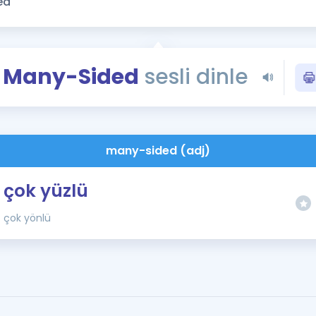
Kampanyalar
Eğitim ve Kitaplar
Blog
Many-Sided
sesli dinle
YDS - YÖKDİL Tüm S
İngilizce Gram
İngilizce Gramer
many-sided (adj)
çok yüzlü
çok yönlü