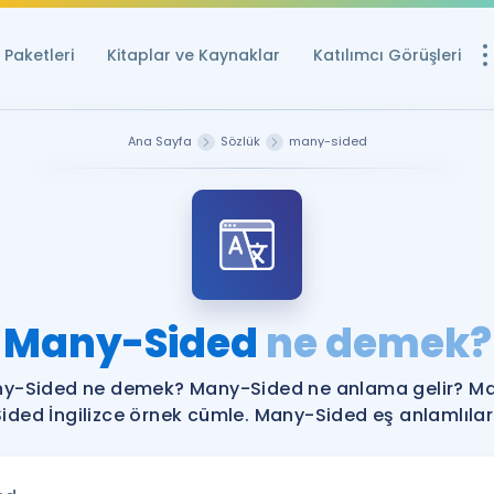
Paketleri
Kitaplar ve Kaynaklar
Katılımcı Görüşleri
Ücretsiz Kayna
Ana Sayfa
Sözlük
many-sided
YDS ve YÖKDİL içi
Sözlük
İngilizce Sınavları
Puan Hesapla
Many-Sided
ne demek?
YDS ve YÖKDİL P
Remz
Rehberlik Aracı
y-Sided ne demek? Many-Sided ne anlama gelir? M
YDS ve YÖKDİL'e H
Sided İngilizce örnek cümle. Many-Sided eş anlamlıları
ÖSYM Sınav Ta
Tüm ÖSYM Sınavl