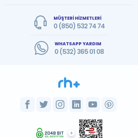
MÜŞTERİ HİZMETLERİ
0 (850) 532 74 74
WHATSAPP YARDIM
0 (532) 365 01 08