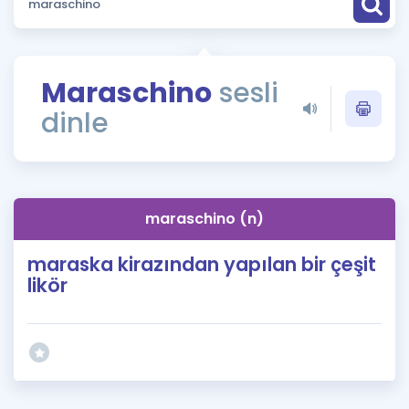
Puan Hesaplama
Rehberlik Aracı
Maraschino
sesli
ÖSYM Sınav Takvimi
dinle
Kampanyalar
Blog
maraschino (n)
İngilizce Gramer
maraska kirazından yapılan bir çeşit
likör