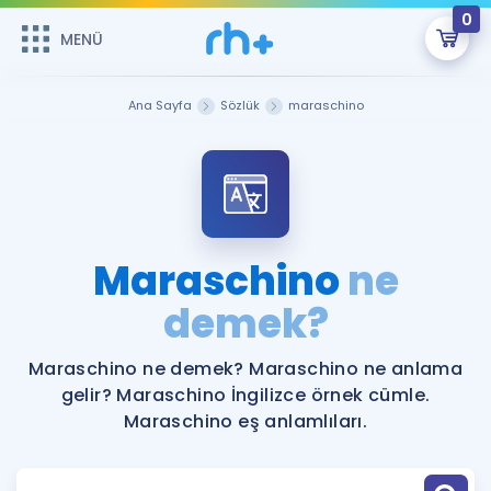
0
MENÜ
MENÜ
Üye Girişi
Ana Sayfa
Sözlük
maraschino
Online Dersler
Sepetin Şu An Boş.
Çalışma Paketleri
Remzi Hoca ile seni sınava hazırlayacak onlarca eğitim seni
bekliyor!
Kitaplar ve Kaynaklar
GİRİŞ YAP
Maraschino
ne
Katılımcı Görüşleri
demek?
Şifremi Hatırlamıyorum
ÜYE DEĞİLİM
Faydalı Araçlar
Maraschino ne demek? Maraschino ne anlama
gelir? Maraschino İngilizce örnek cümle.
Ücretsiz Kaynaklar
Blog
İngilizce Gramer
Maraschino eş anlamlıları.
Hakkımızda
Kariyer
Sözlük
Soru & Cevap
İletişim