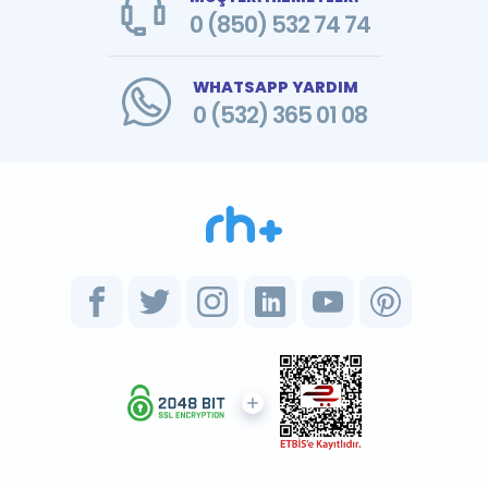
0 (850) 532 74 74
WHATSAPP YARDIM
0 (532) 365 01 08