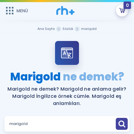
0
MENÜ
MENÜ
Üye Girişi
Ana Sayfa
Sözlük
marigold
Online Dersler
Sepetin Şu An Boş.
Çalışma Paketleri
Remzi Hoca ile seni sınava hazırlayacak onlarca eğitim seni
bekliyor!
Kitaplar ve Kaynaklar
GİRİŞ YAP
Marigold
ne demek?
Katılımcı Görüşleri
Şifremi Hatırlamıyorum
Marigold ne demek? Marigold ne anlama gelir?
Marigold İngilizce örnek cümle. Marigold eş
ÜYE DEĞİLİM
Faydalı Araçlar
anlamlıları.
Ücretsiz Kaynaklar
Blog
İngilizce Gramer
Hakkımızda
Kariyer
Sözlük
Soru & Cevap
İletişim