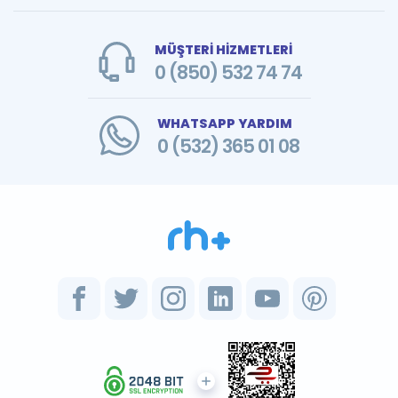
MÜŞTERİ HİZMETLERİ
0 (850) 532 74 74
WHATSAPP YARDIM
0 (532) 365 01 08