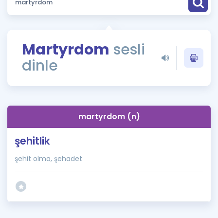
Puan Hesaplama
Rehberlik Aracı
Martyrdom
sesli
ÖSYM Sınav Takvimi
dinle
Kampanyalar
Blog
martyrdom (n)
İngilizce Gramer
şehitlik
şehit olma, şehadet