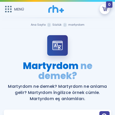
0
MENÜ
MENÜ
Üye Girişi
Ana Sayfa
Sözlük
martyrdom
Online Dersler
Sepetin Şu An Boş.
Çalışma Paketleri
Remzi Hoca ile seni sınava hazırlayacak onlarca eğitim seni
bekliyor!
Kitaplar ve Kaynaklar
GİRİŞ YAP
Martyrdom
ne
Katılımcı Görüşleri
demek?
Şifremi Hatırlamıyorum
ÜYE DEĞİLİM
Faydalı Araçlar
Martyrdom ne demek? Martyrdom ne anlama
gelir? Martyrdom İngilizce örnek cümle.
Ücretsiz Kaynaklar
Blog
İngilizce Gramer
Martyrdom eş anlamlıları.
Hakkımızda
Kariyer
Sözlük
Soru & Cevap
İletişim