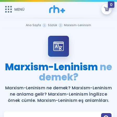
0
MENÜ
MENÜ
Üye Girişi
Ana Sayfa
Sözlük
Marxism-Leninism
Online Dersler
Sepetin Şu An Boş.
Çalışma Paketleri
Remzi Hoca ile seni sınava hazırlayacak onlarca eğitim seni
bekliyor!
Kitaplar ve Kaynaklar
GİRİŞ YAP
Marxism-Leninism
ne
Katılımcı Görüşleri
demek?
Şifremi Hatırlamıyorum
ÜYE DEĞİLİM
Faydalı Araçlar
Marxism-Leninism ne demek? Marxism-Leninism
ne anlama gelir? Marxism-Leninism İngilizce
Ücretsiz Kaynaklar
Blog
İngilizce Gramer
örnek cümle. Marxism-Leninism eş anlamlıları.
Hakkımızda
Kariyer
Sözlük
Soru & Cevap
İletişim