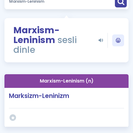
Puan Hesaplama
Rehberlik Aracı
Marxism-
ÖSYM Sınav Takvimi
Leninism
sesli
Kampanyalar
dinle
Blog
İngilizce Gramer
Marxism-Leninism (n)
Marksizm-Leninizm