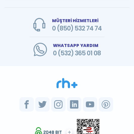
MÜŞTERİ HİZMETLERİ
0 (850) 532 74 74
WHATSAPP YARDIM
0 (532) 365 01 08